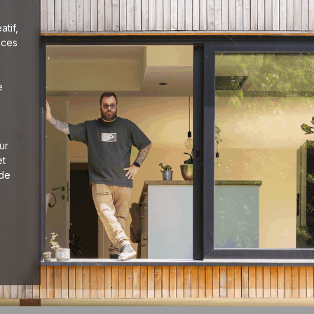
tif,
aces
e
ur
et
 de