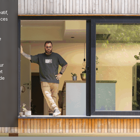
tif,
aces
e
ur
et
 de